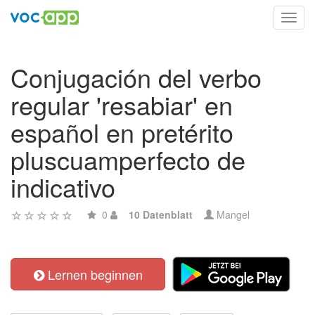
Toggl
navig
Conjugación del verbo
regular 'resabiar' en
español en pretérito
pluscuamperfecto de
indicativo
0
10 Datenblatt
Mangel
Lernen beginnen