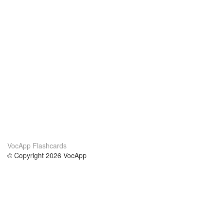
VocApp Flashcards
© Copyright 2026 VocApp
02-798 Mielczarskiego 8/58
Warsaw, Poland (EU)