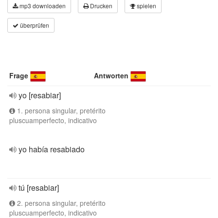
mp3 downloaden
Drucken
spielen
überprüfen
Frage
Antworten
yo [resabiar]
1. persona singular, pretérito
pluscuamperfecto, indicativo
yo había resabiado
tú [resabiar]
2. persona singular, pretérito
pluscuamperfecto, indicativo