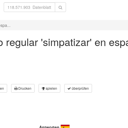
spa...
 regular 'simpatizar' en esp
en
Drucken
spielen
überprüfen
Antworten