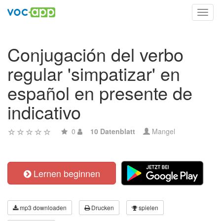
Toggl
navig
Conjugación del verbo
regular 'simpatizar' en
español en presente de
indicativo
0
10 Datenblatt
Mangel
Lernen beginnen
mp3 downloaden
Drucken
spielen