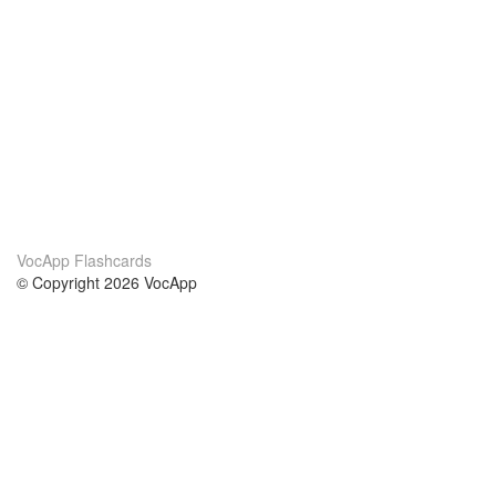
VocApp Flashcards
© Copyright 2026 VocApp
02-798 Mielczarskiego 8/58
Warsaw, Poland (EU)