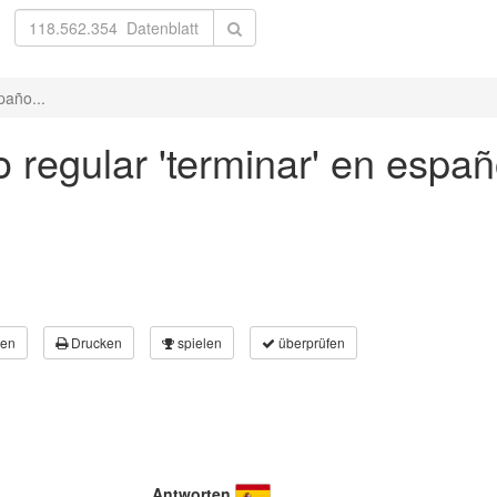
paño...
 regular 'terminar' en españ
en
Drucken
spielen
überprüfen
Antworten