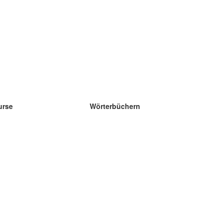
urse
Wörterbüchern
e Wissenschaft Englisch
e Wissenschaft Spanisch
e Wissenschaft Französisch
e Wissenschaft Russisch
e Wissenschaft Norwegisch
e Wissenschaft Schwedisch