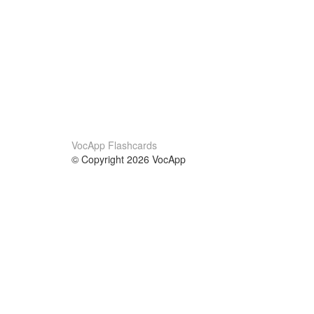
VocApp Flashcards
© Copyright 2026 VocApp
02-798 Mielczarskiego 8/58
Warsaw, Poland (EU)