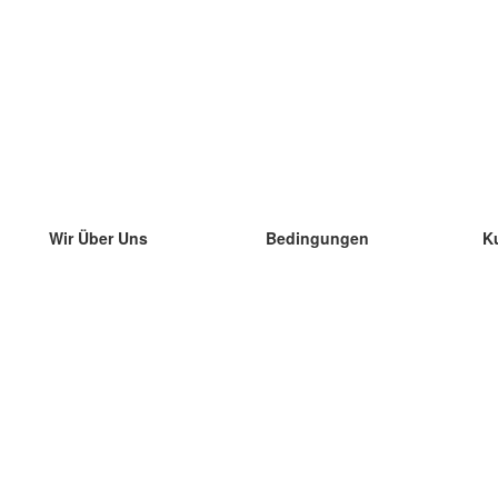
Wir Über Uns
Bedingungen
K
unser Team
100% Garantie
di
Blog
Datenschutzrichtlinie
di
Vorschriften
di
In Kontakt Treten
BIPR
di
kontaktieren
di
Mehr
di
Hilfe
neue Download
Häufig gestellte Fragen
einige Blogs
Katalog