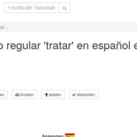
l ...
 regular 'tratar' en español 
en
Drucken
spielen
überprüfen
Antworten