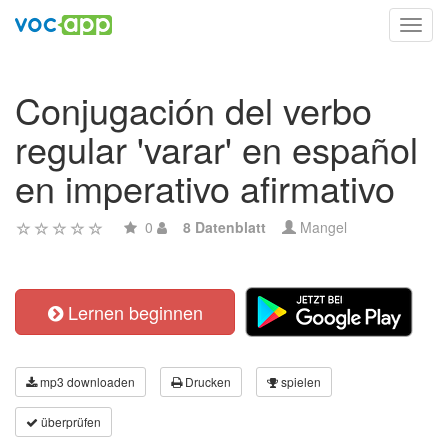
Toggl
navig
Conjugación del verbo
regular 'varar' en español
en imperativo afirmativo
0
8 Datenblatt
Mangel
Lernen beginnen
mp3 downloaden
Drucken
spielen
überprüfen