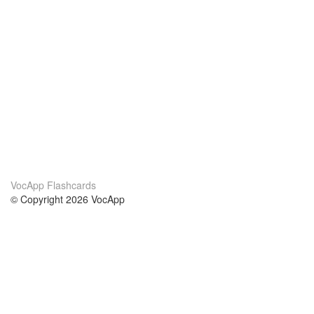
VocApp Flashcards
© Copyright 2026 VocApp
02-798 Mielczarskiego 8/58
Warsaw, Poland (EU)