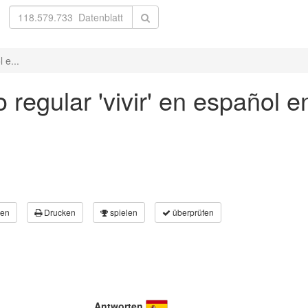
 e...
regular 'vivir' en español en
en
Drucken
spielen
überprüfen
Antworten