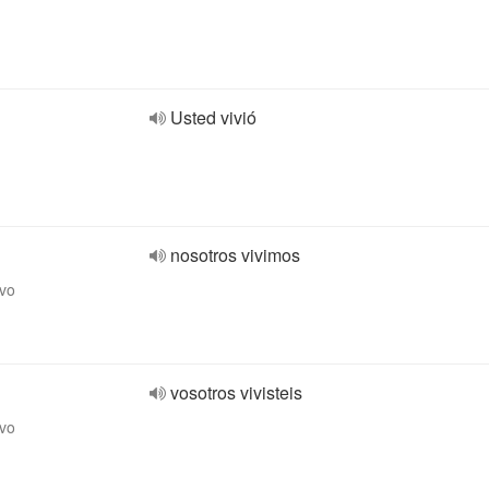
Usted vivió
nosotros vivimos
ivo
vosotros vivisteis
ivo