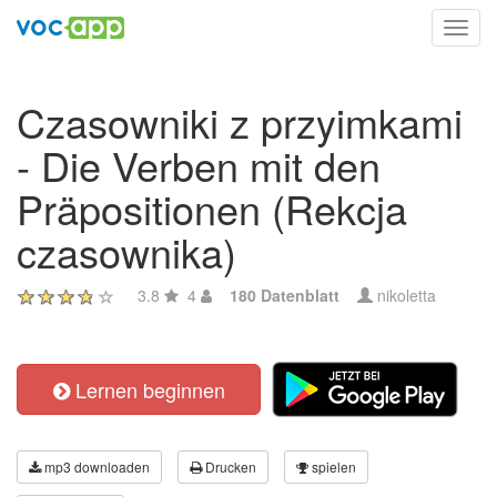
Toggl
navig
Czasowniki z przyimkami
- Die Verben mit den
Präpositionen (Rekcja
czasownika)
3.8
4
180 Datenblatt
nikoletta
Lernen beginnen
mp3 downloaden
Drucken
spielen