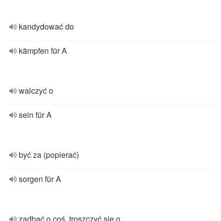
kandydować do
kämpfen für A
walczyć o
sein für A
być za (popierać)
sorgen für A
zadbać o coś, troszczyć się o