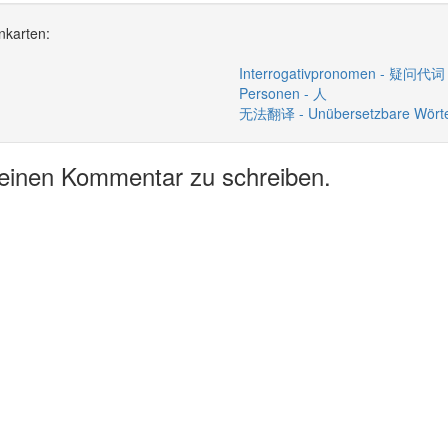
nkarten:
Interrogativpronomen - 疑问代词
Personen - 人
无法翻译 - Unübersetzbare Wört
 einen Kommentar zu schreiben.