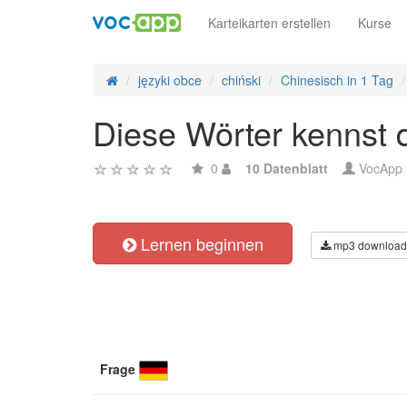
Karteikarten erstellen
Kurse
języki obce
chiński
Chinesisch in 1 Tag
Diese Wörter kenn
0
10 Datenblatt
VocApp
Lernen beginnen
mp3 download
Frage