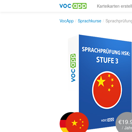
Karteikarten erstel
VocApp
/
Sprachkurse
/
Sprachprüfung
€19.
/ Jah