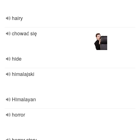
hairy
chować się
hide
himalajski
Himalayan
horror
horror story