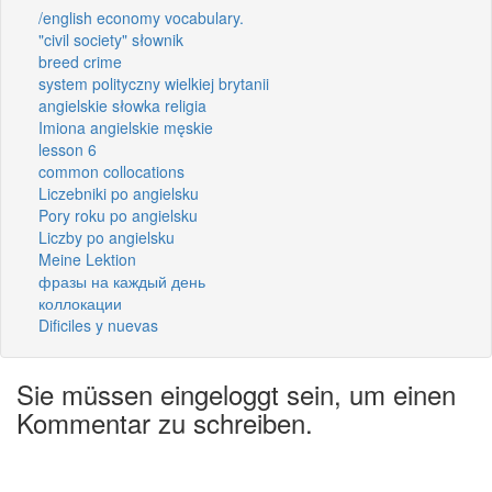
/english economy vocabulary.
"civil society" słownik
breed crime
system polityczny wielkiej brytanii
angielskie słowka religia
Imiona angielskie męskie
lesson 6
common collocations
Liczebniki po angielsku
Pory roku po angielsku
Liczby po angielsku
Meine Lektion
фразы на каждый день
коллокации
Dificiles y nuevas
Sie müssen eingeloggt sein, um einen
Kommentar zu schreiben.