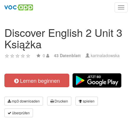
Toggl
navig
Discover English 2 Unit 3
Książka
0
43 Datenblatt
karinaladowska
Lernen beginnen
mp3 downloaden
Drucken
spielen
überprüfen