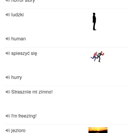
ludzki
human
spieszyć się
hurry
Strasznie mi zimno!
I'm freezing!
jezioro