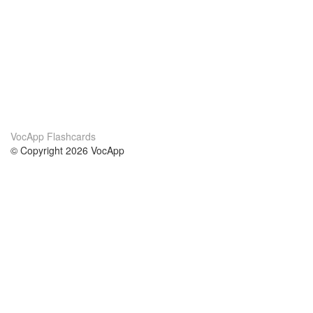
VocApp Flashcards
© Copyright 2026 VocApp
02-798 Mielczarskiego 8/58
Warsaw, Poland (EU)