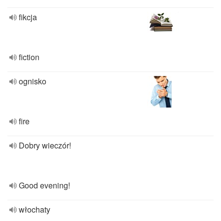
fikcja
fiction
ognisko
fire
Dobry wieczór!
Good evening!
włochaty