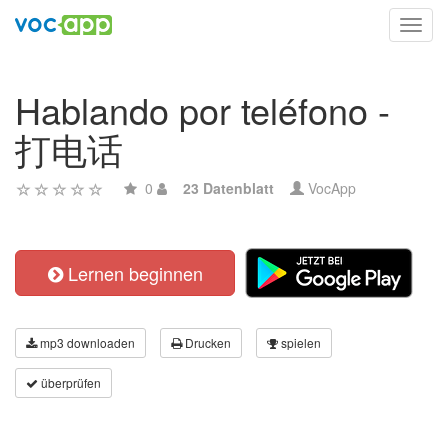
Toggl
navig
Hablando por teléfono -
打电话
0
23 Datenblatt
VocApp
Lernen beginnen
mp3 downloaden
Drucken
spielen
überprüfen