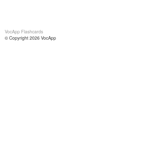
VocApp Flashcards
© Copyright 2026 VocApp
02-798 Mielczarskiego 8/58
Warsaw, Poland (EU)
Wir Über Uns
Bedingungen
unser Team
100% Garantie
Blog
Datenschutzrichtlinie
Vorschriften
In Kontakt Treten
BIPR