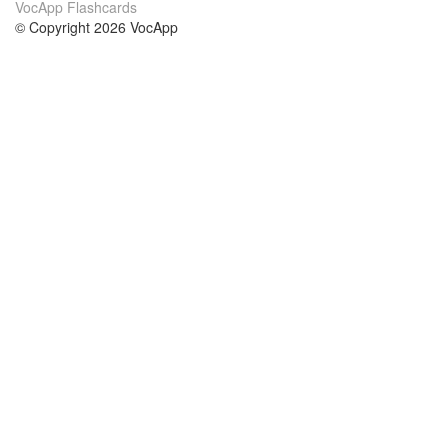
VocApp Flashcards
© Copyright 2026 VocApp
02-798 Mielczarskiego 8/58
Warsaw, Poland (EU)
Wir Über Uns
Bedingungen
unser Team
100% Garantie
Blog
Datenschutzrichtlinie
Vorschriften
In Kontakt Treten
BIPR
kontaktieren
Kurse
Hilfe
die Wissenschaft Englisch
Häufig gestellte Fragen
die Wissenschaft Spanisch