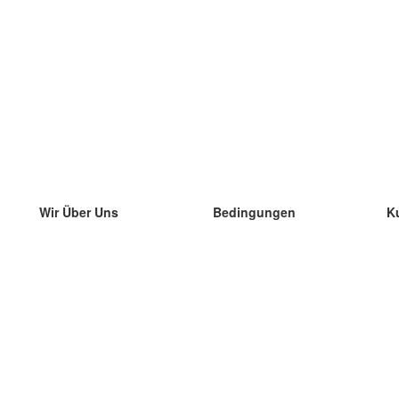
Wir Über Uns
Bedingungen
K
unser Team
100% Garantie
di
Blog
Datenschutzrichtlinie
di
Vorschriften
di
In Kontakt Treten
BIPR
di
kontaktieren
di
Mehr
di
Hilfe
neue Download
Häufig gestellte Fragen
einige Blogs
Katalog