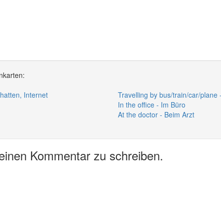
nkarten:
chatten, Internet
Travelling by bus/train/car/plan
In the office - Im Büro
At the doctor - Beim Arzt
 einen Kommentar zu schreiben.