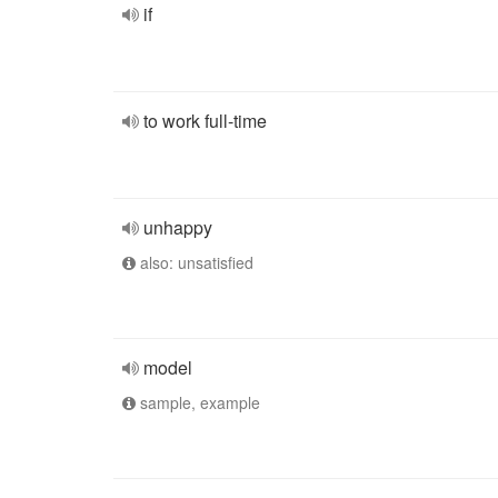
if
to work full-time
unhappy
also: unsatisfied
model
sample, example