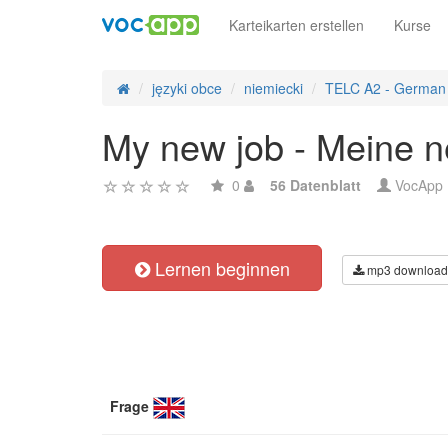
Karteikarten erstellen
Kurse
języki obce
niemiecki
TELC A2 - German
My new job - Meine n
0
56 Datenblatt
VocApp
Lernen beginnen
mp3 download
Frage