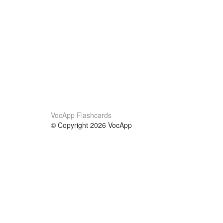
VocApp Flashcards
© Copyright 2026 VocApp
02-798 Mielczarskiego 8/58
Warsaw, Poland (EU)