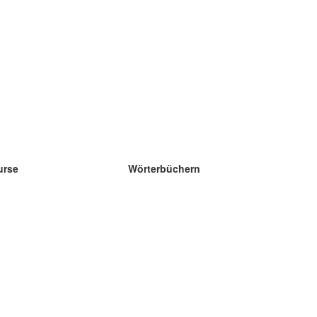
urse
Wörterbüchern
e Wissenschaft Englisch
e Wissenschaft Spanisch
e Wissenschaft Französisch
e Wissenschaft Russisch
e Wissenschaft Norwegisch
e Wissenschaft Schwedisch