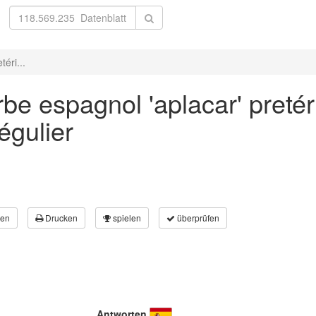
éri...
be espagnol 'aplacar' preté
égulier
en
Drucken
spielen
überprüfen
Antworten