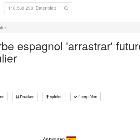
tur...
be espagnol 'arrastrar' futur
lier
en
Drucken
spielen
überprüfen
Antworten