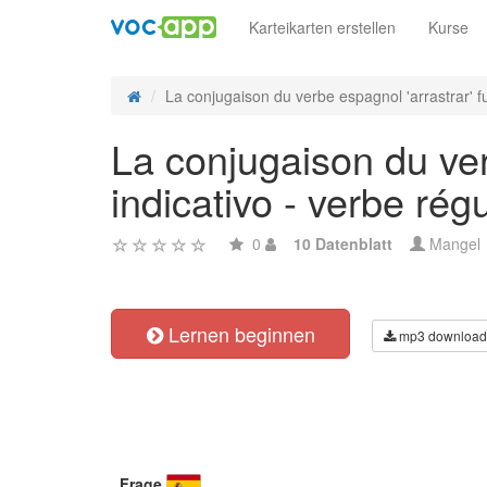
Karteikarten erstellen
Kurse
La conjugaison du verbe espagnol 'arrastrar' fu
La conjugaison du ver
indicativo - verbe régu
0
10 Datenblatt
Mangel
Lernen beginnen
mp3 download
Frage