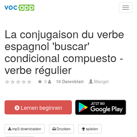
Toggl
navig
La conjugaison du verbe
espagnol 'buscar'
condicional compuesto -
verbe régulier
0
10 Datenblatt
Mangel
Lernen beginnen
mp3 downloaden
Drucken
spielen