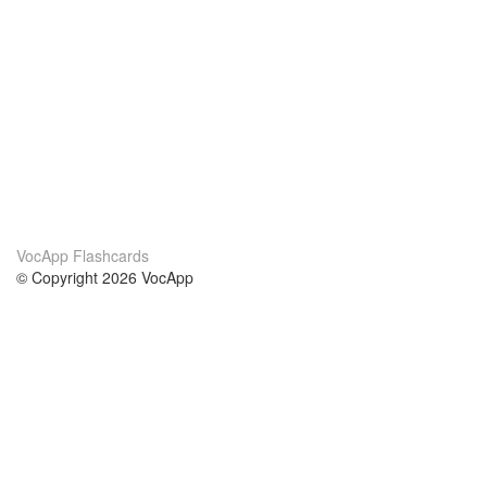
VocApp Flashcards
© Copyright 2026 VocApp
02-798 Mielczarskiego 8/58
Warsaw, Poland (EU)