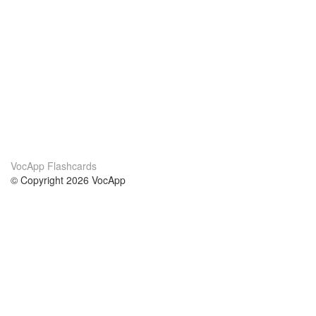
VocApp Flashcards
© Copyright 2026 VocApp
02-798 Mielczarskiego 8/58
Warsaw, Poland (EU)