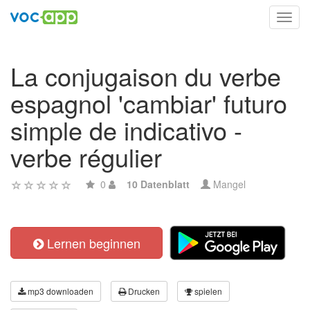
Toggl
navig
La conjugaison du verbe
espagnol 'cambiar' futuro
simple de indicativo -
verbe régulier
0
10 Datenblatt
Mangel
Lernen beginnen
mp3 downloaden
Drucken
spielen