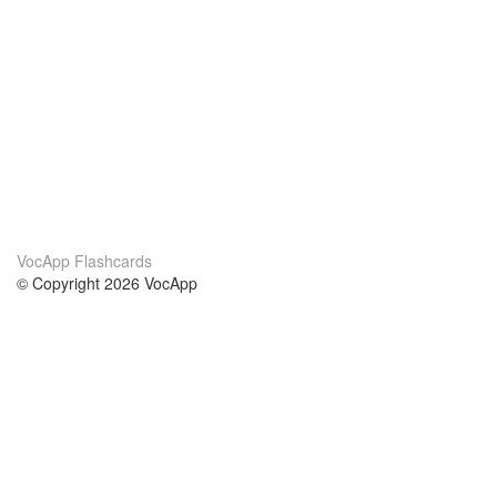
VocApp Flashcards
© Copyright 2026 VocApp
02-798 Mielczarskiego 8/58
Warsaw, Poland (EU)