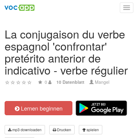
Toggl
navig
La conjugaison du verbe
espagnol 'confrontar'
pretérito anterior de
indicativo - verbe régulier
0
10 Datenblatt
Mangel
Lernen beginnen
mp3 downloaden
Drucken
spielen