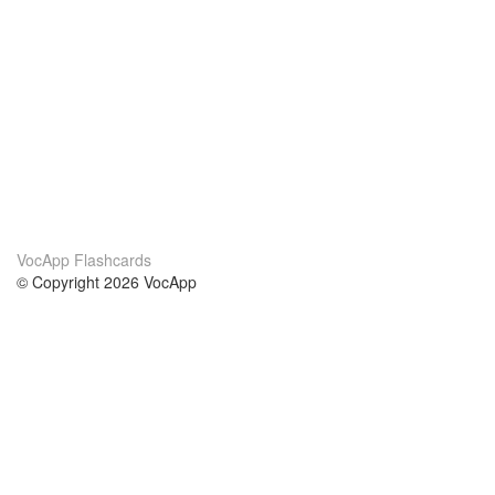
VocApp Flashcards
© Copyright 2026 VocApp
02-798 Mielczarskiego 8/58
Warsaw, Poland (EU)