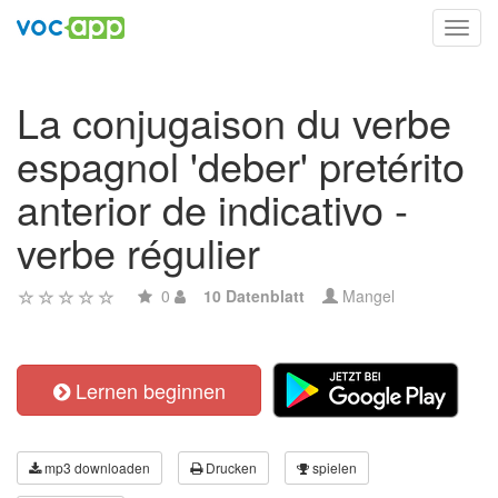
Toggl
navig
La conjugaison du verbe
espagnol 'deber' pretérito
anterior de indicativo -
verbe régulier
0
10 Datenblatt
Mangel
Lernen beginnen
mp3 downloaden
Drucken
spielen