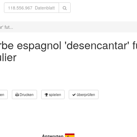
 fut...
be espagnol 'desencantar' f
lier
en
Drucken
spielen
überprüfen
Antworten