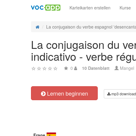
Karteikarten erstellen
Kurse
La conjugaison du verbe espagnol 'desencantar'
La conjugaison du ver
indicativo - verbe régu
0
10 Datenblatt
Mangel
Lernen beginnen
mp3 download
Frage