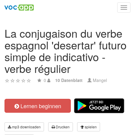
Toggl
navig
La conjugaison du verbe
espagnol 'desertar' futuro
simple de indicativo -
verbe régulier
0
10 Datenblatt
Mangel
Lernen beginnen
mp3 downloaden
Drucken
spielen