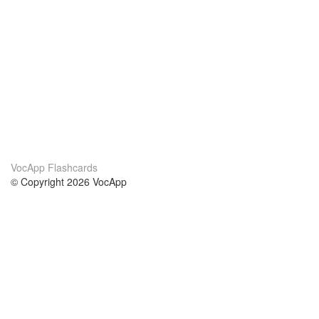
VocApp Flashcards
© Copyright 2026 VocApp
02-798 Mielczarskiego 8/58
Warsaw, Poland (EU)