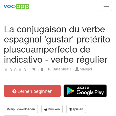
Toggl
navig
La conjugaison du verbe
espagnol 'gustar' pretérito
pluscuamperfecto de
indicativo - verbe régulier
0
10 Datenblatt
Mangel
Lernen beginnen
mp3 downloaden
Drucken
spielen