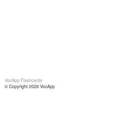
VocApp Flashcards
© Copyright 2026 VocApp
02-798 Mielczarskiego 8/58
Warsaw, Poland (EU)