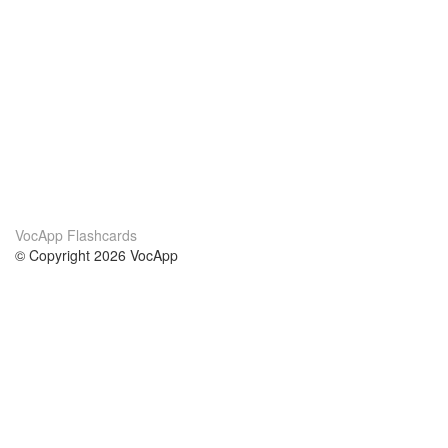
VocApp Flashcards
© Copyright 2026 VocApp
02-798 Mielczarskiego 8/58
Warsaw, Poland (EU)