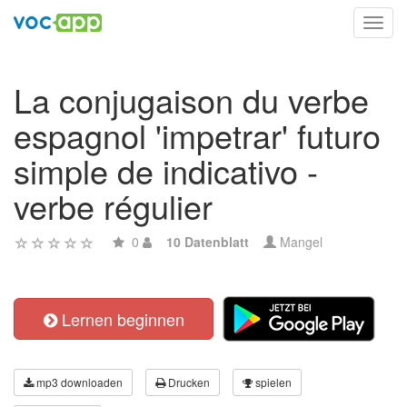
Toggl
navig
La conjugaison du verbe
espagnol 'impetrar' futuro
simple de indicativo -
verbe régulier
0
10 Datenblatt
Mangel
Lernen beginnen
mp3 downloaden
Drucken
spielen