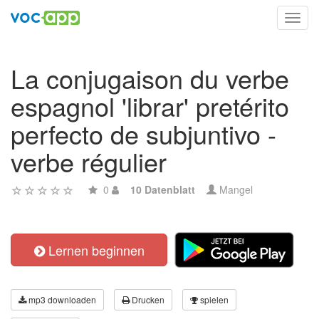
Toggl
navig
La conjugaison du verbe
espagnol 'librar' pretérito
perfecto de subjuntivo -
verbe régulier
0
10 Datenblatt
Mangel
Lernen beginnen
mp3 downloaden
Drucken
spielen