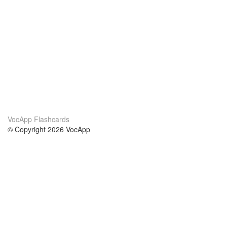
VocApp Flashcards
© Copyright 2026 VocApp
02-798 Mielczarskiego 8/58
Warsaw, Poland (EU)