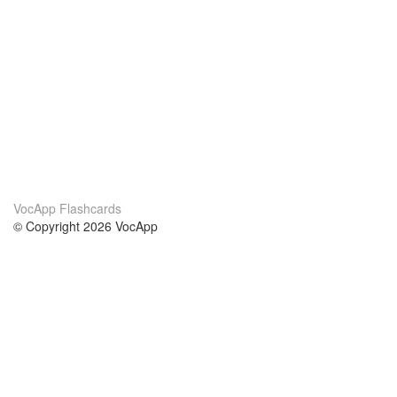
VocApp Flashcards
© Copyright 2026 VocApp
02-798 Mielczarskiego 8/58
Warsaw, Poland (EU)