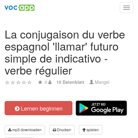
Toggl
navig
La conjugaison du verbe
espagnol 'llamar' futuro
simple de indicativo -
verbe régulier
0
10 Datenblatt
Mangel
Lernen beginnen
mp3 downloaden
Drucken
spielen