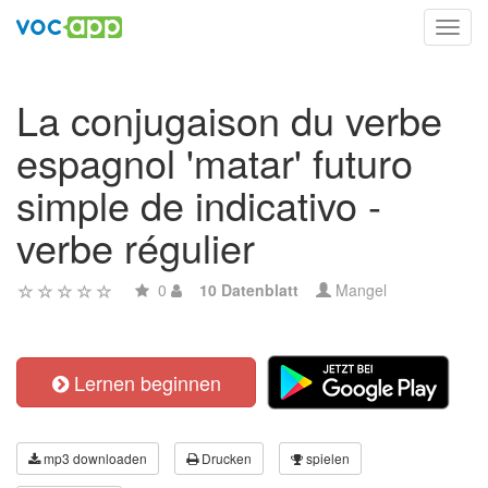
Toggl
navig
La conjugaison du verbe
espagnol 'matar' futuro
simple de indicativo -
verbe régulier
0
10 Datenblatt
Mangel
Lernen beginnen
mp3 downloaden
Drucken
spielen