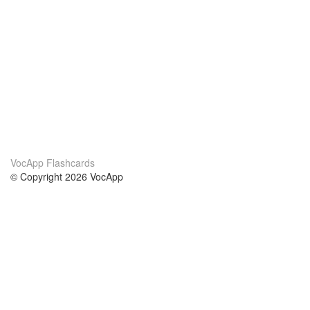
VocApp Flashcards
© Copyright 2026 VocApp
02-798 Mielczarskiego 8/58
Warsaw, Poland (EU)