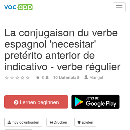
Toggl
navig
La conjugaison du verbe
espagnol 'necesitar'
pretérito anterior de
indicativo - verbe régulier
0
10 Datenblatt
Mangel
Lernen beginnen
mp3 downloaden
Drucken
spielen