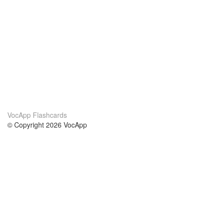
VocApp Flashcards
© Copyright 2026 VocApp
02-798 Mielczarskiego 8/58
Warsaw, Poland (EU)