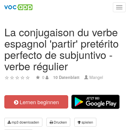
Toggl
navig
La conjugaison du verbe
espagnol 'partir' pretérito
perfecto de subjuntivo -
verbe régulier
0
10 Datenblatt
Mangel
Lernen beginnen
mp3 downloaden
Drucken
spielen