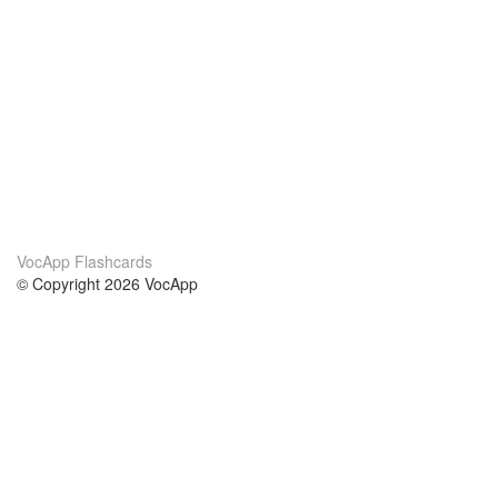
VocApp Flashcards
© Copyright 2026 VocApp
02-798 Mielczarskiego 8/58
Warsaw, Poland (EU)