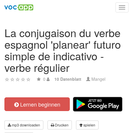
Toggl
navig
La conjugaison du verbe
espagnol 'planear' futuro
simple de indicativo -
verbe régulier
0
10 Datenblatt
Mangel
Lernen beginnen
mp3 downloaden
Drucken
spielen