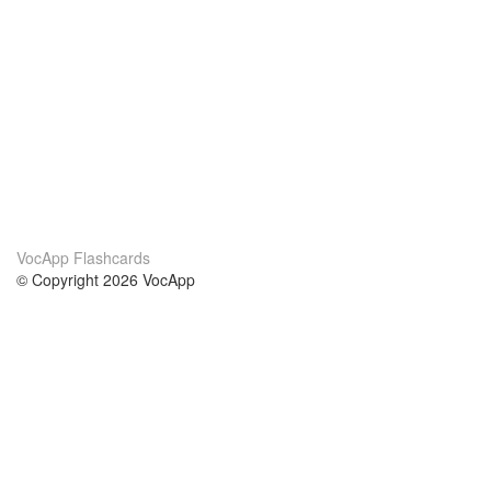
VocApp Flashcards
© Copyright 2026 VocApp
02-798 Mielczarskiego 8/58
Warsaw, Poland (EU)