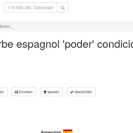
cion...
rbe espagnol 'poder' condic
en
Drucken
spielen
überprüfen
Antworten