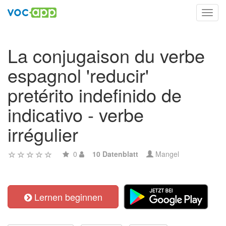
Toggl
navig
La conjugaison du verbe
espagnol 'reducir'
pretérito indefinido de
indicativo - verbe
irrégulier
0
10 Datenblatt
Mangel
Lernen beginnen