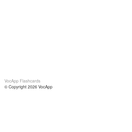
VocApp Flashcards
© Copyright 2026 VocApp
02-798 Mielczarskiego 8/58
Warsaw, Poland (EU)