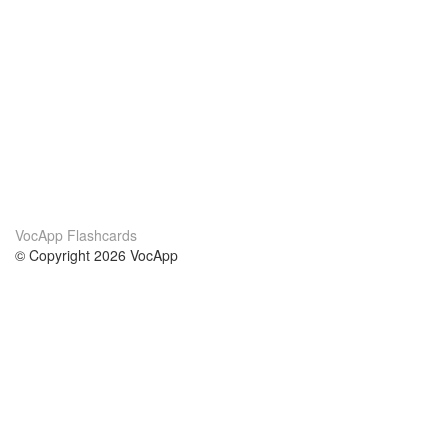
VocApp Flashcards
© Copyright 2026 VocApp
02-798 Mielczarskiego 8/58
Warsaw, Poland (EU)