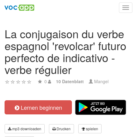
Toggl
navig
La conjugaison du verbe
espagnol 'revolcar' futuro
perfecto de indicativo -
verbe régulier
0
10 Datenblatt
Mangel
Lernen beginnen
mp3 downloaden
Drucken
spielen