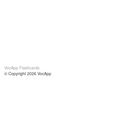
VocApp Flashcards
© Copyright 2026 VocApp
02-798 Mielczarskiego 8/58
Warsaw, Poland (EU)