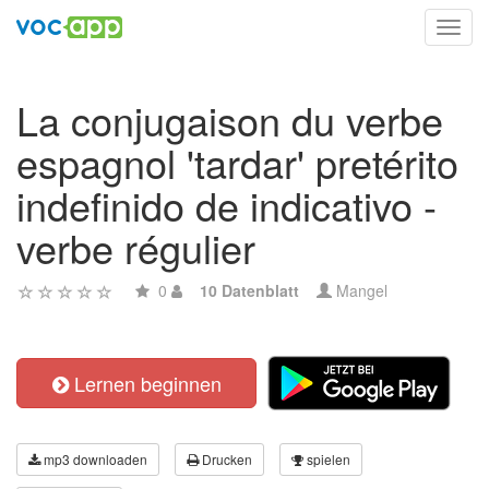
Toggl
navig
La conjugaison du verbe
espagnol 'tardar' pretérito
indefinido de indicativo -
verbe régulier
0
10 Datenblatt
Mangel
Lernen beginnen
mp3 downloaden
Drucken
spielen