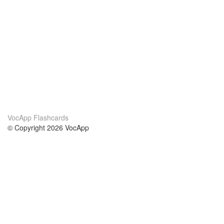
VocApp Flashcards
© Copyright 2026 VocApp
02-798 Mielczarskiego 8/58
Warsaw, Poland (EU)