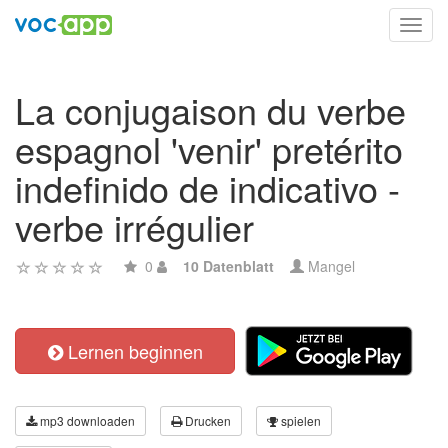
Toggl
navig
La conjugaison du verbe
espagnol 'venir' pretérito
indefinido de indicativo -
verbe irrégulier
0
10 Datenblatt
Mangel
Lernen beginnen
mp3 downloaden
Drucken
spielen