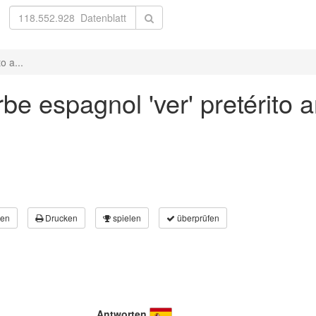
o a...
e espagnol 'ver' pretérito an
en
Drucken
spielen
überprüfen
Antworten