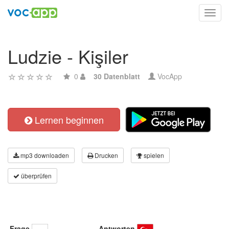
Toggl
navig
Ludzie - Kişiler
0
30 Datenblatt
VocApp
Lernen beginnen
mp3 downloaden
Drucken
spielen
überprüfen
Frage
Antworten