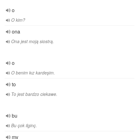
o
O kim?
ona
Ona jest moją siostrą.
o
O benim kız kardeşim.
to
To jest bardzo ciekawe.
bu
Bu çok ilginç.
my