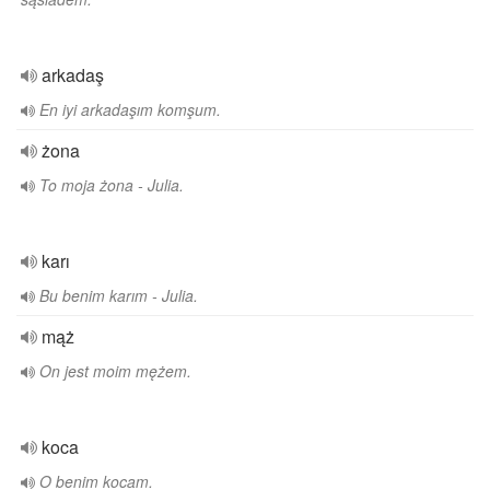
arkadaş
En iyi arkadaşım komşum.
żona
To moja żona - Julia.
karı
Bu benim karım - Julia.
mąż
On jest moim mężem.
koca
O benim kocam.