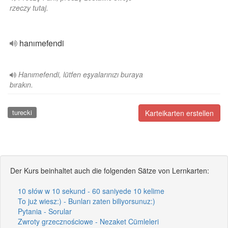
rzeczy tutaj.
hanımefendi
Hanımefendi, lütfen eşyalarınızı buraya
bırakın.
turecki
Karteikarten erstellen
Der Kurs beinhaltet auch die folgenden Sätze von Lernkarten:
10 słów w 10 sekund - 60 saniyede 10 kelime
To już wiesz:) - Bunları zaten biliyorsunuz:)
Pytania - Sorular
Zwroty grzecznościowe - Nezaket Cümleleri