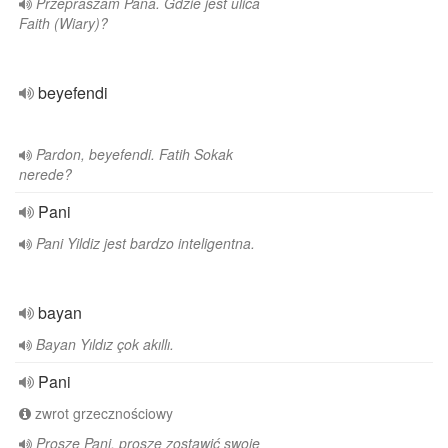
Przepraszam Pana. Gdzie jest ulica
Faith (Wiary)?
beyefendi
Pardon, beyefendi. Fatih Sokak
nerede?
Pani
Pani Yildiz jest bardzo inteligentna.
bayan
Bayan Yıldız çok akıllı.
Pani
zwrot grzecznościowy
Proszę Pani, proszę zostawić swoje