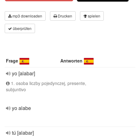
mp3 downloaden
Drucken
spielen
überprüfen
Frage
Antworten
yo [alabar]
1. osoba liczby pojedynczej, presente,
subjuntivo
yo alabe
tú [alabar]