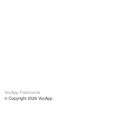
VocApp Flashcards
© Copyright 2026 VocApp
02-798 Mielczarskiego 8/58
Warsaw, Poland (EU)