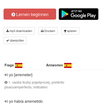
Lernen beginnen
mp3 downloaden
Drucken
spielen
überprüfen
Frage
Antworten
yo [arremeter]
1. osoba liczby pojedynczej, pretérito
pluscuamperfecto, indicativo
yo había arremetido