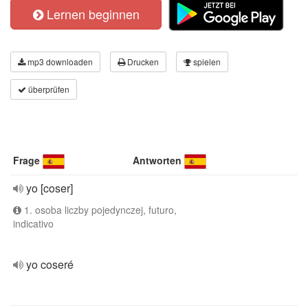
Lernen beginnen
mp3 downloaden
Drucken
spielen
überprüfen
Frage
Antworten
yo [coser]
1. osoba liczby pojedynczej, futuro,
indicativo
yo coseré