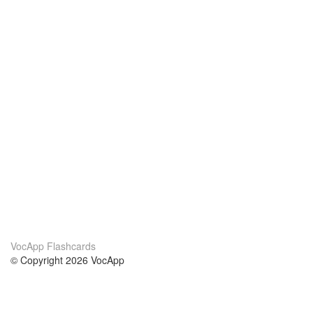
VocApp Flashcards
© Copyright 2026 VocApp
02-798 Mielczarskiego 8/58
Warsaw, Poland (EU)