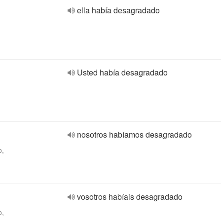
ella había desagradado
Usted había desagradado
nosotros habíamos desagradado
o,
vosotros habíais desagradado
o,