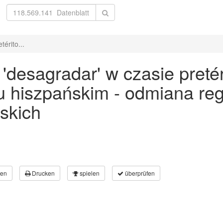
érito...
desagradar' w czasie pretér
ku hiszpańskim - odmiana re
skich
en
Drucken
spielen
überprüfen