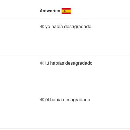
Antworten
yo había desagradado
tú habías desagradado
él había desagradado