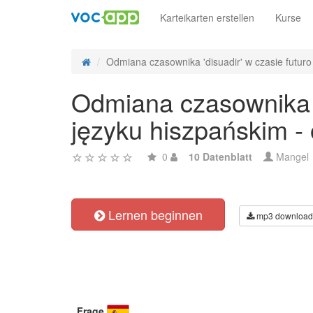
Karteikarten erstellen
Kurse
Odmiana czasownika 'disuadir' w czasie futuro 
Odmiana czasownika 'd
języku hiszpańskim -
0
10 Datenblatt
Mangel
Lernen beginnen
mp3 download
Frage