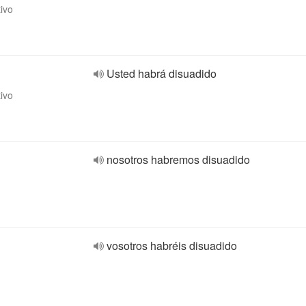
tivo
Usted habrá disuadido
tivo
nosotros habremos disuadido
vosotros habréis disuadido