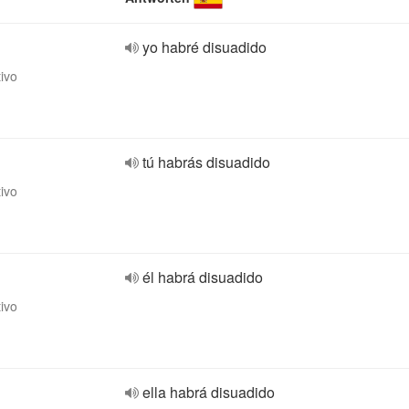
yo habré disuadido
tivo
tú habrás disuadido
tivo
él habrá disuadido
tivo
ella habrá disuadido