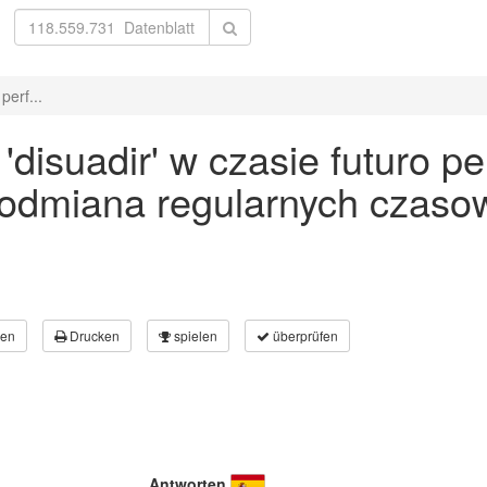
perf...
isuadir' w czasie futuro per
 odmiana regularnych czaso
en
Drucken
spielen
überprüfen
Antworten