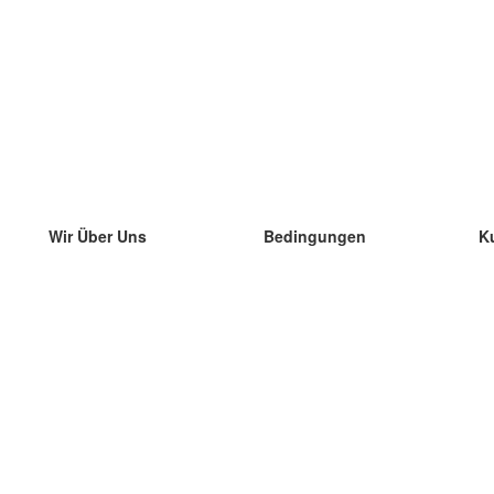
Wir Über Uns
Bedingungen
K
unser Team
100% Garantie
di
Blog
Datenschutzrichtlinie
di
Vorschriften
di
In Kontakt Treten
BIPR
di
kontaktieren
di
Mehr
di
Hilfe
neue Download
Häufig gestellte Fragen
einige Blogs
Katalog