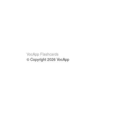
VocApp Flashcards
© Copyright 2026 VocApp
02-798 Mielczarskiego 8/58
Warsaw, Poland (EU)