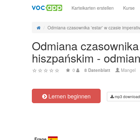
Karteikarten erstellen
Kurse
Odmiana czasownika 'estar' w czasie imperativ
Odmiana czasownika '
hiszpańskim - odmian
0
8 Datenblatt
Mangel
Lernen beginnen
mp3 download
Frage