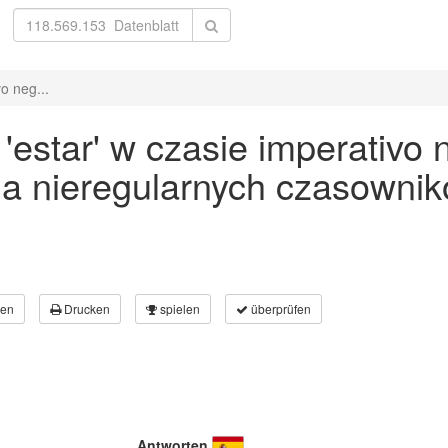
o neg...
estar' w czasie imperativo n
a nieregularnych czasownik
en
Drucken
spielen
überprüfen
Antworten