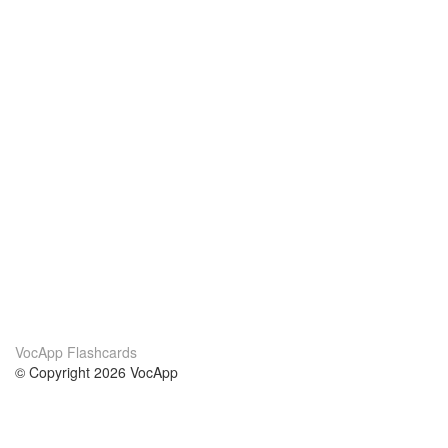
VocApp Flashcards
© Copyright 2026 VocApp
02-798 Mielczarskiego 8/58
Warsaw, Poland (EU)