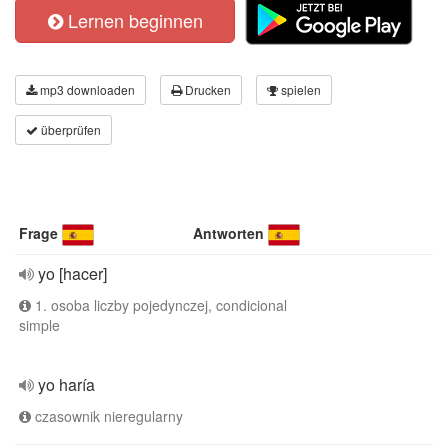
Lernen beginnen
mp3 downloaden
Drucken
spielen
überprüfen
Frage
Antworten
yo [hacer]
1. osoba liczby pojedynczej, condicional
simple
yo haría
czasownik nieregularny