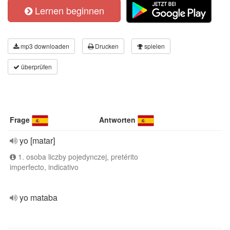
Lernen beginnen
mp3 downloaden
Drucken
spielen
überprüfen
Frage
Antworten
yo [matar]
1. osoba liczby pojedynczej, pretérito
imperfecto, indicativo
yo mataba