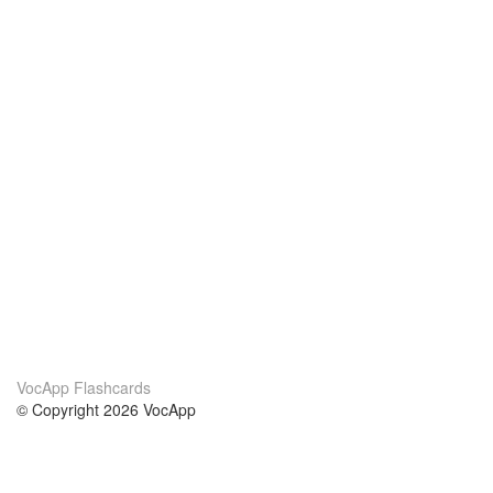
VocApp Flashcards
© Copyright 2026 VocApp
02-798 Mielczarskiego 8/58
Warsaw, Poland (EU)