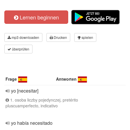
Lernen beginnen
mp3 downloaden
Drucken
spielen
überprüfen
Frage
Antworten
yo [necesitar]
1. osoba liczby pojedynczej, pretérito
pluscuamperfecto, indicativo
yo había necesitado