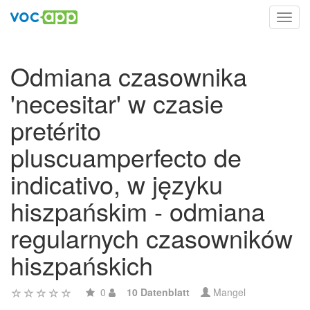
Toggl
navig
Odmiana czasownika
'necesitar' w czasie
pretérito
pluscuamperfecto de
indicativo, w języku
hiszpańskim - odmiana
regularnych czasowników
hiszpańskich
0
10 Datenblatt
Mangel