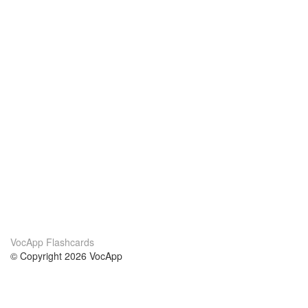
VocApp Flashcards
© Copyright 2026 VocApp
02-798 Mielczarskiego 8/58
Warsaw, Poland (EU)