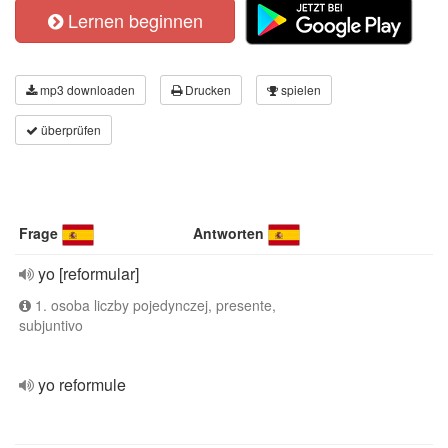
Lernen beginnen
mp3 downloaden
Drucken
spielen
überprüfen
Frage
Antworten
yo [reformular]
1. osoba liczby pojedynczej, presente,
subjuntivo
yo reformule