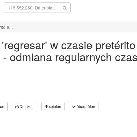
to a...
egresar' w czasie pretérito a
 - odmiana regularnych cz
en
Drucken
spielen
überprüfen