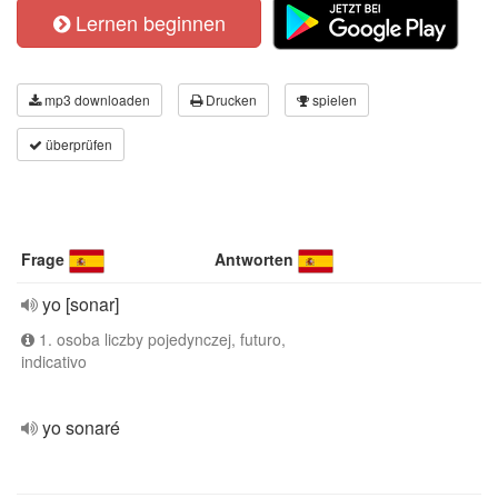
Lernen beginnen
mp3 downloaden
Drucken
spielen
überprüfen
Frage
Antworten
yo [sonar]
1. osoba liczby pojedynczej, futuro,
indicativo
yo sonaré