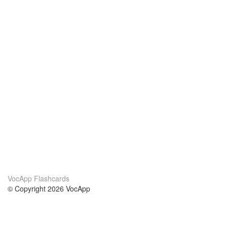
VocApp Flashcards
© Copyright 2026 VocApp
02-798 Mielczarskiego 8/58
Warsaw, Poland (EU)