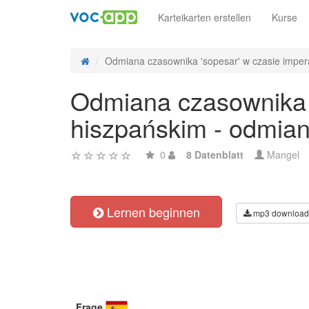
Karteikarten erstellen
Kurse
Odmiana czasownika 'sopesar' w czasie imperat
Odmiana czasownika '
hiszpańskim - odmian
0
8 Datenblatt
Mangel
Lernen beginnen
mp3 download
Frage