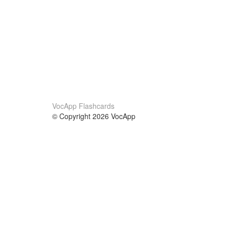
VocApp Flashcards
© Copyright 2026 VocApp
02-798 Mielczarskiego 8/58
Warsaw, Poland (EU)