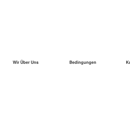
Wir Über Uns
Bedingungen
K
unser Team
100% Garantie
di
Blog
Datenschutzrichtlinie
di
Vorschriften
di
In Kontakt Treten
BIPR
di
kontaktieren
di
Mehr
di
Hilfe
neue Download
Häufig gestellte Fragen
einige Blogs
Katalog