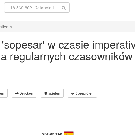
ivo a...
sopesar' w czasie imperativo
a regularnych czasowników
en
Drucken
spielen
überprüfen
Antworten