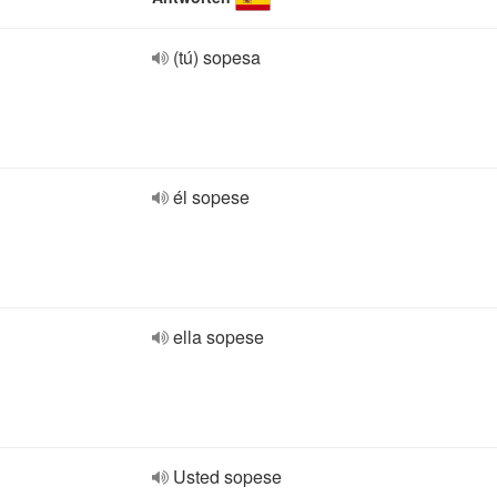
(tú) sopesa
él sopese
ella sopese
Usted sopese